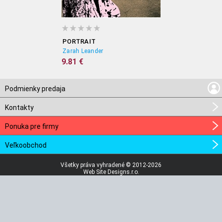
PORTRAIT
Zarah Leander
9.81 €
Podmienky predaja
Kontakty
Ponuka pre firmy
Veľkoobchod
Všetky práva vyhradené © 2012-2026
Web Site Designs.r.o.