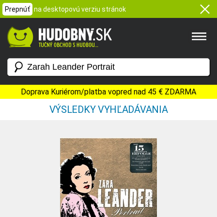
Prepnúť
na desktopovú verziu stránok
Doprava Kuriérom/platba vopred nad 45 € ZDARMA
VÝSLEDKY VYHĽADÁVANIA