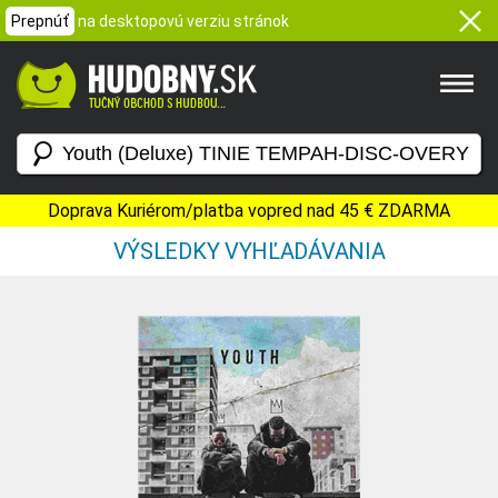
Prepnúť
na desktopovú verziu stránok
Doprava Kuriérom/platba vopred nad 45 € ZDARMA
VÝSLEDKY VYHĽADÁVANIA