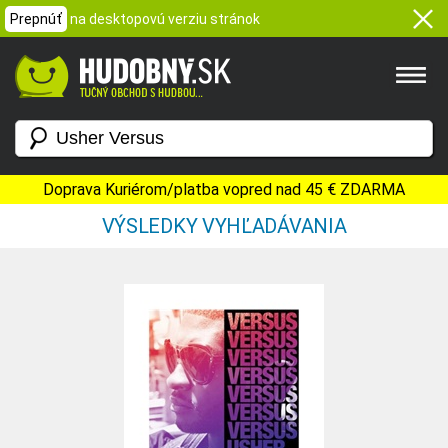
Prepnúť
na desktopovú verziu stránok
Doprava Kuriérom/platba vopred nad 45 € ZDARMA
VÝSLEDKY VYHĽADÁVANIA