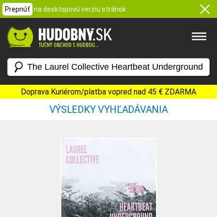
Prepnúť
na desktopovú verziu stránok
Doprava Kuriérom/platba vopred nad 45 € ZDARMA
VÝSLEDKY VYHĽADÁVANIA