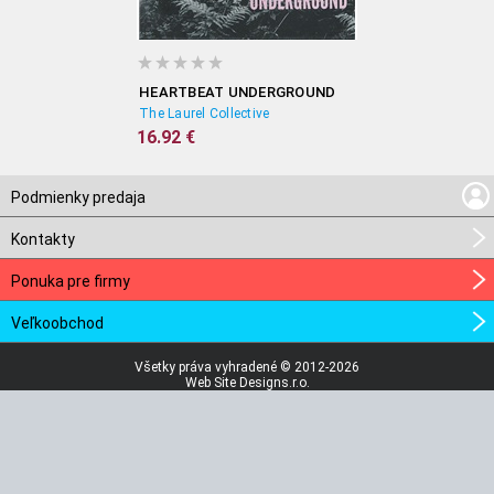
HEARTBEAT UNDERGROUND
The Laurel Collective
16.92 €
Podmienky predaja
Kontakty
Ponuka pre firmy
Veľkoobchod
Všetky práva vyhradené © 2012-2026
Web Site Designs.r.o.