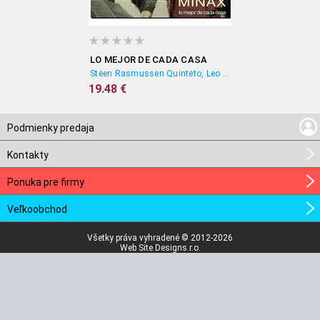
LO MEJOR DE CADA CASA
Steen Rasmussen Quinteto, Leo Minax
19.48 €
Podmienky predaja
Kontakty
Ponuka pre firmy
Veľkoobchod
Všetky práva vyhradené © 2012-2026
Web Site Designs.r.o.