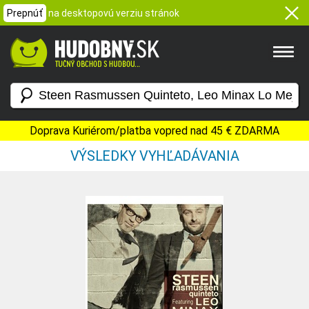
Prepnúť
na desktopovú verziu stránok
Doprava Kuriérom/platba vopred nad 45 € ZDARMA
VÝSLEDKY VYHĽADÁVANIA