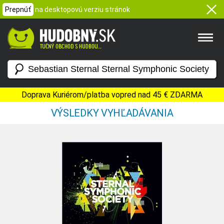
Prepnúť
na desktopovú verziu stránok
Doprava Kuriérom/platba vopred nad 45 € ZDARMA
VÝSLEDKY VYHĽADÁVANIA