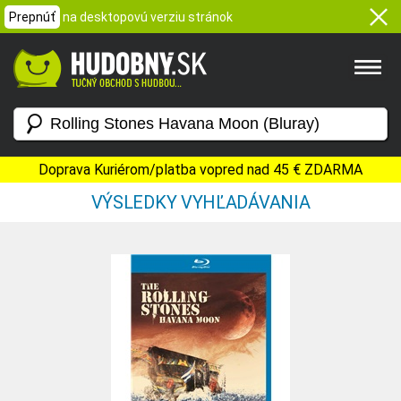
Prepnúť
na desktopovú verziu stránok
Doprava Kuriérom/platba vopred nad 45 € ZDARMA
VÝSLEDKY VYHĽADÁVANIA