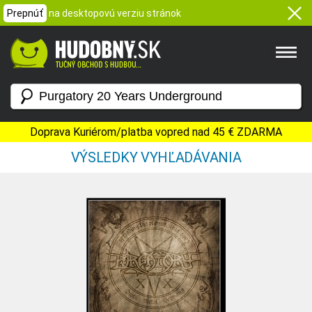
Prepnúť
na desktopovú verziu stránok
Doprava Kuriérom/platba vopred nad 45 € ZDARMA
VÝSLEDKY VYHĽADÁVANIA