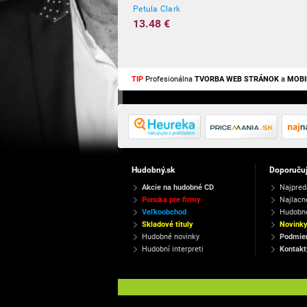
Petula Clark
13.48 €
TIP
Profesionálna
TVORBA WEB STRÁNOK
a
MOBI
Hudobný.sk
Doporuču
Akcie na hudobné CD
Najpred
Ponuka pre firmy
Najlacn
Veľkoobchod
Hudobn
Skladové tituly
Novink
Hudobné novinky
Podmien
Hudobní interpreti
Kontakt