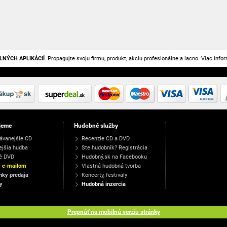
LNÝCH APLIKÁCIÍ
. Propagujte svoju firmu, produkt, akciu profesionálne a lacno. Viac info
jeme
Hudobné služby
ávanejšie CD
Recenzie CD a DVD
ejšia hudba
Ste hudobník? Registrácia
é DVD
Hudobný.sk na Facebooku
y e-mailom
Vlastná hudobná tvorba
ky predaja
Koncerty, festivaly
y
Hudobná inzercia
Prepnúť na mobilnú verziu stránky