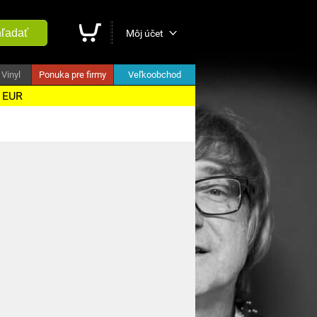
ľadať
Môj účet
Vinyl
Ponuka pre firmy
Veľkoobchod
5 EUR