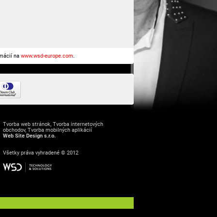
rmácií na
www.wsd-europe.com
.
Tvorba web stránok
,
Tvorba internetových
obchodov
,
Tvorba mobilných aplikácií
Web Site Design s.r.o.
Všetky práva vyhradené © 2012