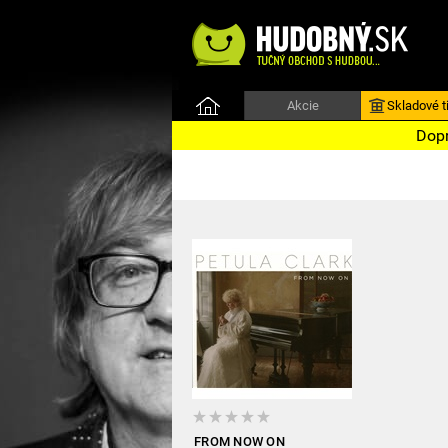
Akcie
Skladové ti
Dopr
FROM NOW ON