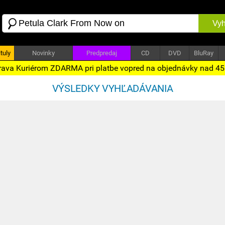
Vyh
tuly
Novinky
Predpredaj
CD
DVD
BluRay
ava Kuriérom ZDARMA pri platbe vopred na objednávky nad 4
VÝSLEDKY VYHĽADÁVANIA