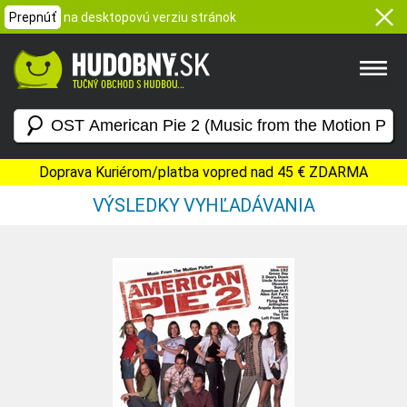
Prepnúť
na desktopovú verziu stránok
Doprava Kuriérom/platba vopred nad 45 € ZDARMA
VÝSLEDKY VYHĽADÁVANIA