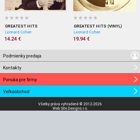
GREATEST HITS
GREATEST HITS (VINYL)
Leonard Cohen
Leonard Cohen
14.24 €
19.94 €
Podmienky predaja
Kontakty
Ponuka pre firmy
Veľkoobchod
Všetky práva vyhradené © 2012-2026
Web Site Designs.r.o.