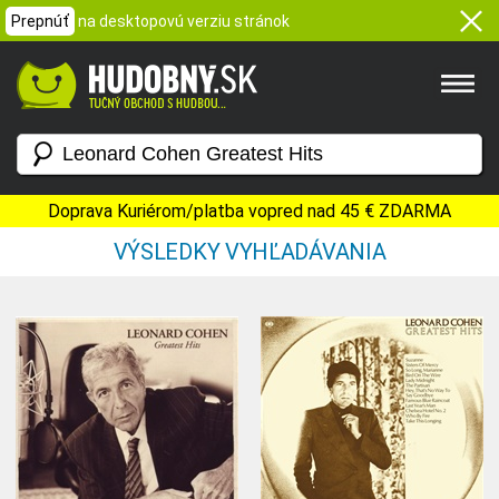
Prepnúť
na desktopovú verziu stránok
Doprava Kuriérom/platba vopred nad 45 € ZDARMA
VÝSLEDKY VYHĽADÁVANIA