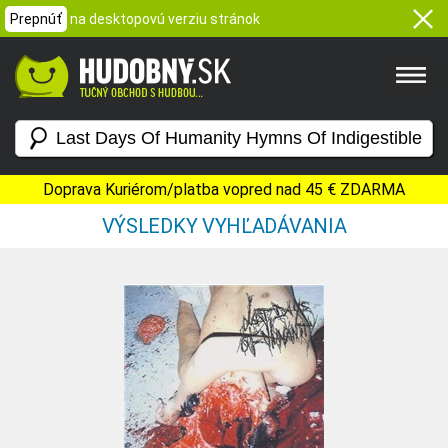
Prepnúť
na desktopovú verziu stránok
Doprava Kuriérom/platba vopred nad 45 € ZDARMA
VÝSLEDKY VYHĽADÁVANIA