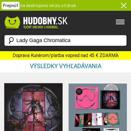
Prepnúť
na desktopovú verziu stránok
Doprava Kuriérom/platba vopred nad 45 € ZDARMA
VÝSLEDKY VYHĽADÁVANIA