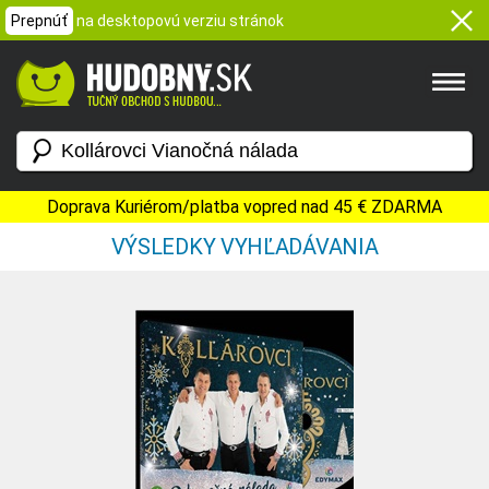
Prepnúť
na desktopovú verziu stránok
Doprava Kuriérom/platba vopred nad 45 € ZDARMA
VÝSLEDKY VYHĽADÁVANIA