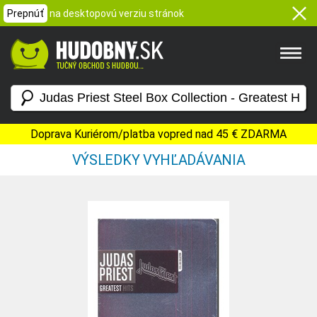
Prepnúť
na desktopovú verziu stránok
Doprava Kuriérom/platba vopred nad 45 € ZDARMA
VÝSLEDKY VYHĽADÁVANIA