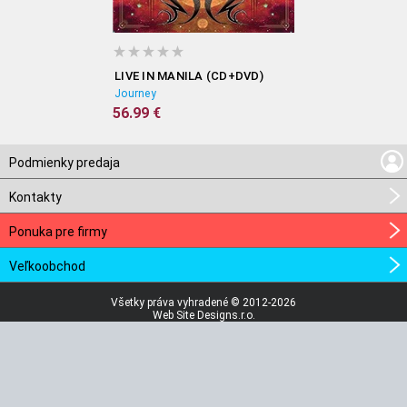
LIVE IN MANILA (CD+DVD)
Journey
56.99 €
Podmienky predaja
Kontakty
Ponuka pre firmy
Veľkoobchod
Všetky práva vyhradené © 2012-2026
Web Site Designs.r.o.