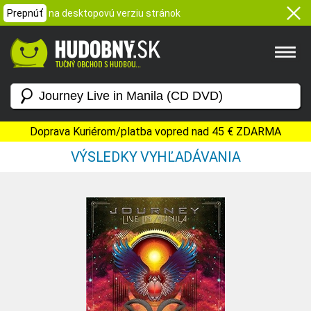
Prepnúť
na desktopovú verziu stránok
Doprava Kuriérom/platba vopred nad 45 € ZDARMA
VÝSLEDKY VYHĽADÁVANIA