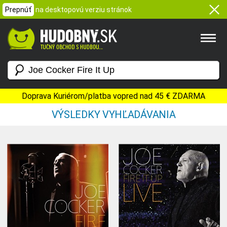
Prepnúť
na desktopovú verziu stránok
Doprava Kuriérom/platba vopred nad 45 € ZDARMA
VÝSLEDKY VYHĽADÁVANIA