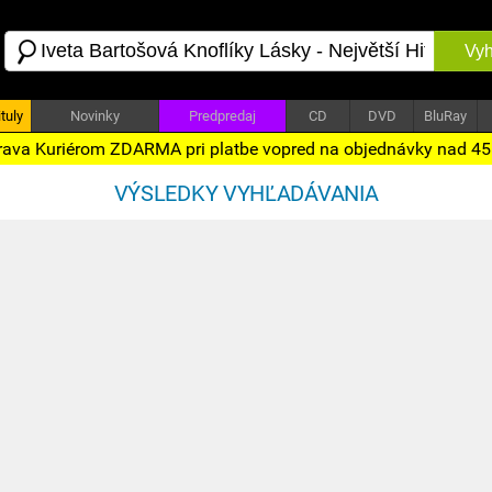
Vyh
tuly
Novinky
Predpredaj
CD
DVD
BluRay
ava Kuriérom ZDARMA pri platbe vopred na objednávky nad 4
VÝSLEDKY VYHĽADÁVANIA