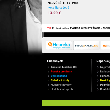
NEJVĚTŠÍ HITY 1984-
2012
Iveta Bartošová
13.29 €
TIP
Profesionálna
TVORBA WEB STRÁNOK
a
MOBI
Hudobný.sk
Doporuču
Akcie na hudobné CD
Najpred
Ponuka pre firmy
Najlacn
Veľkoobchod
Hudobn
Skladové tituly
Novink
Hudobné novinky
Podmien
Hudobní interpreti
Kontakt