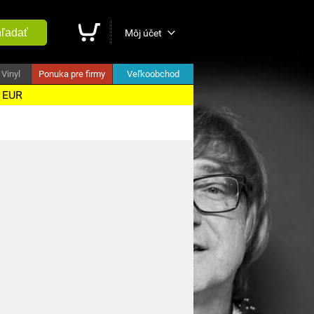
ľadať
Môj účet
Vinyl
Ponuka pre firmy
Veľkoobchod
5 EUR