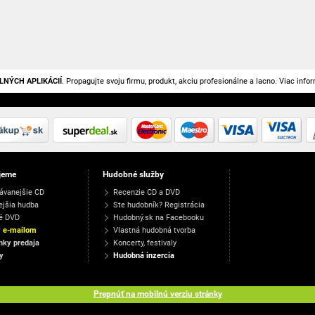
LNÝCH APLIKÁCIÍ
. Propagujte svoju firmu, produkt, akciu profesionálne a lacno. Viac info
jeme
Hudobné služby
ávanejšie CD
Recenzie CD a DVD
ejšia hudba
Ste hudobník? Registrácia
é DVD
Hudobný.sk na Facebooku
y e-mailom
Vlastná hudobná tvorba
ky predaja
Koncerty, festivaly
y
Hudobná inzercia
Prepnúť na mobilnú verziu stránky