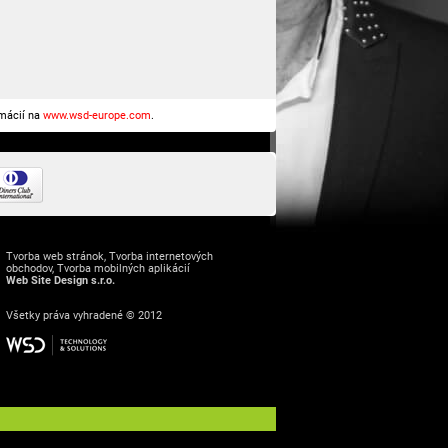
rmácií na
www.wsd-europe.com
.
Tvorba web stránok
,
Tvorba internetových
obchodov
,
Tvorba mobilných aplikácií
Web Site Design s.r.o.
Všetky práva vyhradené © 2012