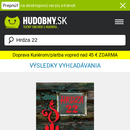
Prepnúť
na desktopovú verziu stránok
Doprava Kuriérom/platba vopred nad 45 € ZDARMA
VÝSLEDKY VYHĽADÁVANIA