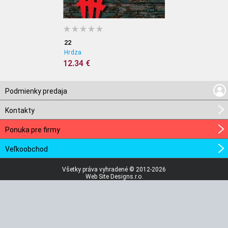
22
Hrdza
12.34 €
Podmienky predaja
Kontakty
Ponuka pre firmy
Veľkoobchod
Všetky práva vyhradené © 2012-2026
Web Site Designs.r.o.