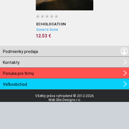
ECHOLOCATION
Gone Is Gone
12.53 €
Podmienky predaja
Kontakty
Ponuka pre firmy
Veľkoobchod
Všetky práva vyhradené © 2012-2026
Web Site Designs.r.o.