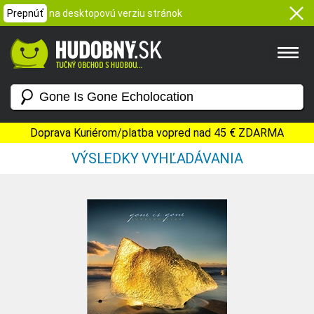
Prepnúť
na desktopovú verziu stránok
Doprava Kuriérom/platba vopred nad 45 € ZDARMA
VÝSLEDKY VYHĽADÁVANIA