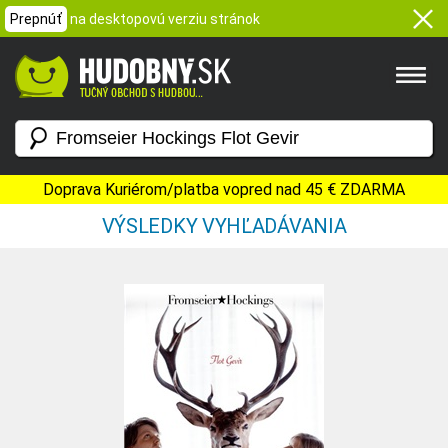
Prepnúť
na desktopovú verziu stránok
Doprava Kuriérom/platba vopred nad 45 € ZDARMA
VÝSLEDKY VYHĽADÁVANIA