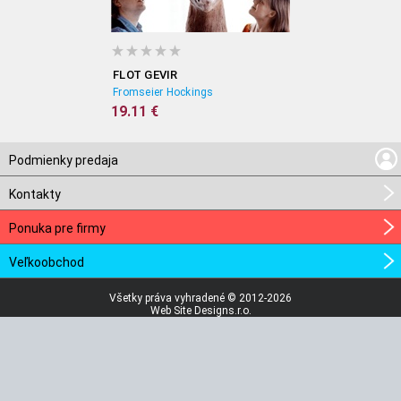
FLOT GEVIR
Fromseier Hockings
19.11 €
Podmienky predaja
Kontakty
Ponuka pre firmy
Veľkoobchod
Všetky práva vyhradené © 2012-2026
Web Site Designs.r.o.