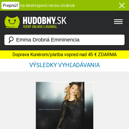
Prepnúť
na desktopovú verziu stránok
Doprava Kuriérom/platba vopred nad 45 € ZDARMA
VÝSLEDKY VYHĽADÁVANIA