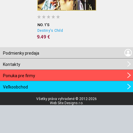
NO.1'S
Destiny's Child
9.49 €
Podmienky predaja
Kontakty
Ponuka pre firmy
Veľkoobchod
Všetky práva vyhradené © 2012-2026
Web Site Designs.r.o.