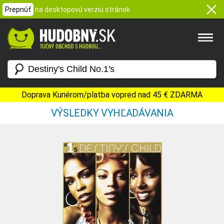
Prepnúť
na desktopovú verziu stránok
Doprava Kuriérom/platba vopred nad 45 € ZDARMA
VÝSLEDKY VYHĽADÁVANIA