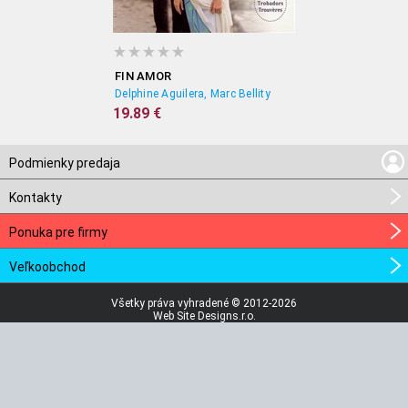
FIN AMOR
Delphine Aguilera, Marc Bellity
19.89 €
Podmienky predaja
Kontakty
Ponuka pre firmy
Veľkoobchod
Všetky práva vyhradené © 2012-2026
Web Site Designs.r.o.