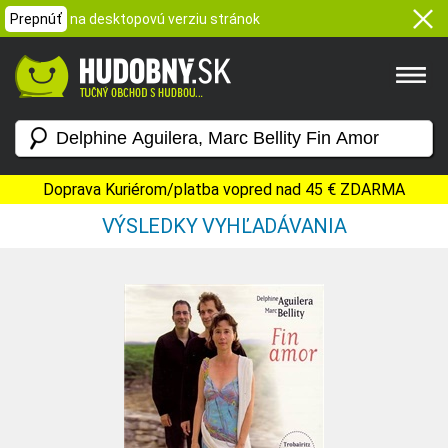
Prepnúť
na desktopovú verziu stránok
Doprava Kuriérom/platba vopred nad 45 € ZDARMA
VÝSLEDKY VYHĽADÁVANIA