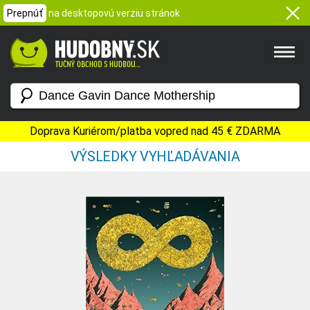
Prepnúť
na desktopovú verziu stránok
Doprava Kuriérom/platba vopred nad 45 € ZDARMA
VÝSLEDKY VYHĽADÁVANIA