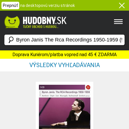
Prepnúť
na desktopovú verziu stránok
Doprava Kuriérom/platba vopred nad 45 € ZDARMA
VÝSLEDKY VYHĽADÁVANIA