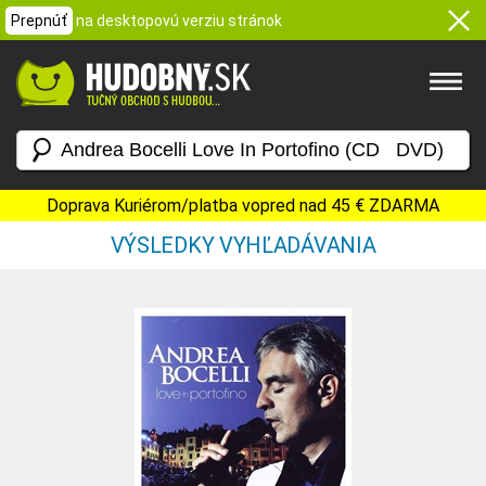
Prepnúť
na desktopovú verziu stránok
Doprava Kuriérom/platba vopred nad 45 € ZDARMA
VÝSLEDKY VYHĽADÁVANIA