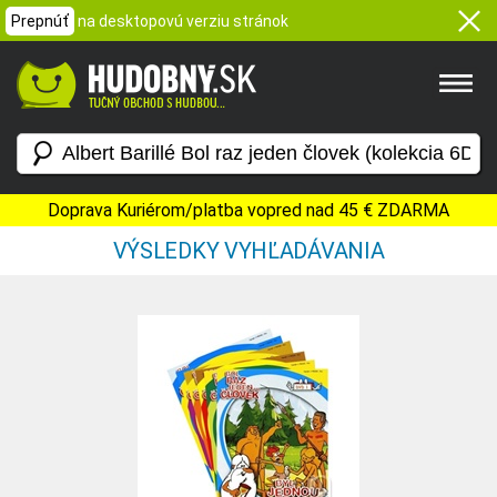
Prepnúť
na desktopovú verziu stránok
Doprava Kuriérom/platba vopred nad 45 € ZDARMA
VÝSLEDKY VYHĽADÁVANIA