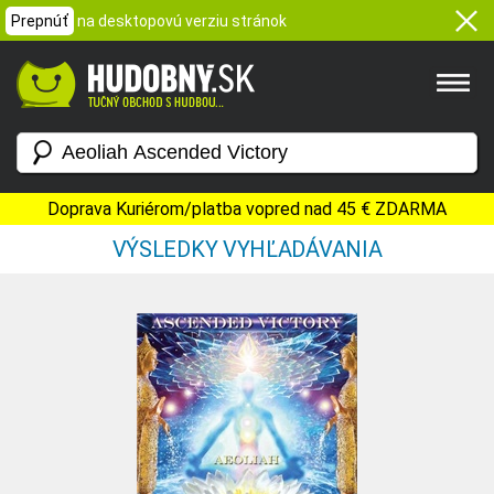
Prepnúť
na desktopovú verziu stránok
Doprava Kuriérom/platba vopred nad 45 € ZDARMA
VÝSLEDKY VYHĽADÁVANIA