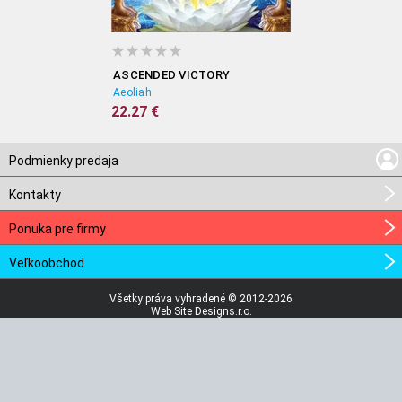
ASCENDED VICTORY
Aeoliah
22.27 €
Podmienky predaja
Kontakty
Ponuka pre firmy
Veľkoobchod
Všetky práva vyhradené © 2012-2026
Web Site Designs.r.o.