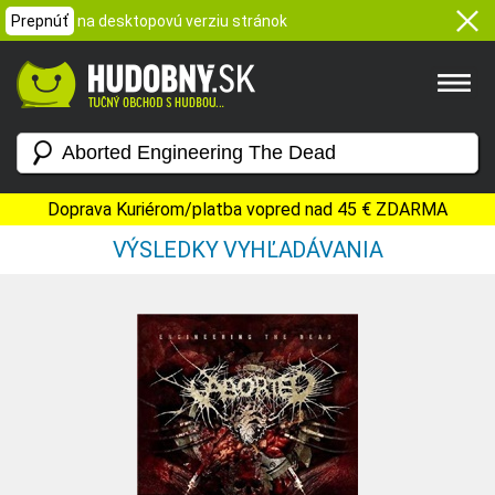
Prepnúť
na desktopovú verziu stránok
Doprava Kuriérom/platba vopred nad 45 € ZDARMA
VÝSLEDKY VYHĽADÁVANIA