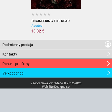
ENGINEERING THE DEAD
Aborted
13.32 €
Podmienky predaja
Kontakty
Ponuka pre firmy
Veľkoobchod
Všetky práva vyhradené © 2012-2026
Web Site Designs.r.o.