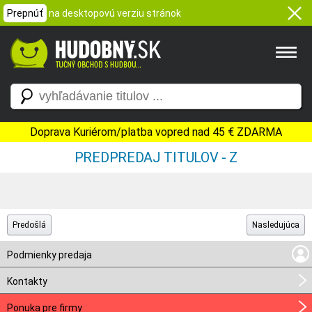
Prepnúť
na desktopovú verziu stránok
Doprava Kuriérom/platba vopred nad 45 € ZDARMA
PREDPREDAJ TITULOV - Z
Predošlá
Nasledujúca
Podmienky predaja
Kontakty
Ponuka pre firmy