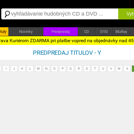
Vyh
tuly
Novinky
Predpredaj
CD
DVD
BluRay
ava Kuriérom ZDARMA pri platbe vopred na objednávky nad 4
PREDPREDAJ TITULOV - Y
I
J
K
L
M
N
O
P
Q
R
S
T
U
V
W
X