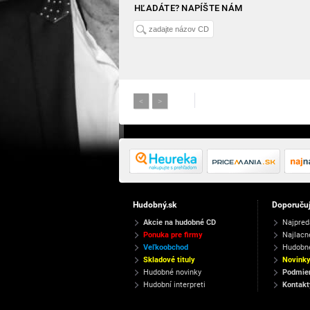
HĽADÁTE? NAPÍŠTE NÁM
<
>
Hudobný.sk
Doporuču
Akcie na hudobné CD
Najpred
Ponuka pre firmy
Najlacn
Veľkoobchod
Hudobn
Skladové tituly
Novink
Hudobné novinky
Podmien
Hudobní interpreti
Kontakt