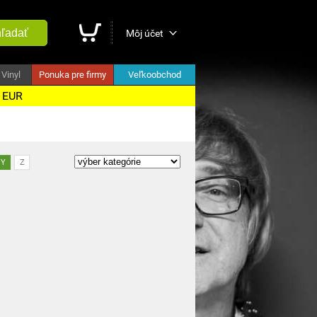
ľadať
Môj účet
Vinyl
Ponuka pre firmy
Veľkoobchod
5 EUR
Y
Z