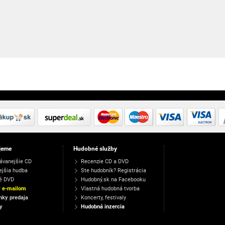
jeme
Hudobné služby
ávanejšie CD
Recenzie CD a DVD
ejšia hudba
Ste hudobník? Registrácia
é DVD
Hudobný.sk na Facebooku
y e-mailom
Vlastná hudobná tvorba
ky predaja
Koncerty, festivaly
y
Hudobná inzercia