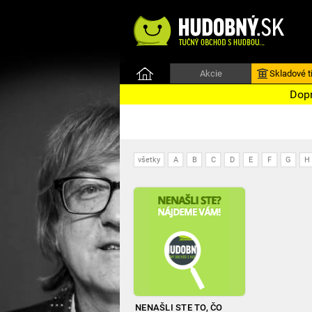
Akcie
Skladové ti
Dopr
všetky
A
B
C
D
E
F
G
H
NENAŠLI STE TO, ČO