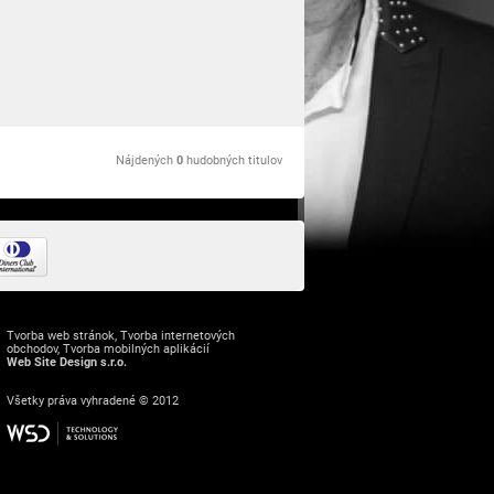
Nájdených
0
hudobných titulov
Tvorba web stránok
,
Tvorba internetových
obchodov
,
Tvorba mobilných aplikácií
Web Site Design s.r.o.
Všetky práva vyhradené © 2012