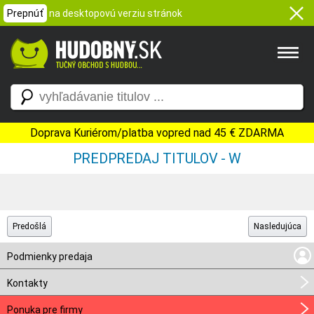
Prepnúť
na desktopovú verziu stránok
Doprava Kuriérom/platba vopred nad 45 € ZDARMA
PREDPREDAJ TITULOV - W
Predošlá
Nasledujúca
Podmienky predaja
Kontakty
Ponuka pre firmy