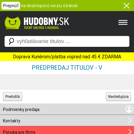
Prepnúť
na desktopovú verziu stránok
Doprava Kuriérom/platba vopred nad 45 € ZDARMA
PREDPREDAJ TITULOV - V
Predošlá
Nasledujúca
Podmienky predaja
Kontakty
Ponuka pre firmy