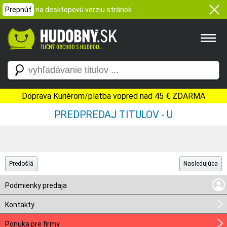
Prepnúť
na desktopovú verziu stránok
Doprava Kuriérom/platba vopred nad 45 € ZDARMA
PREDPREDAJ TITULOV - U
Predošlá
Nasledujúca
Podmienky predaja
Kontakty
Ponuka pre firmy