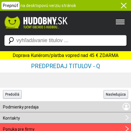
Prepnúť
na desktopovú verziu stránok
Doprava Kuriérom/platba vopred nad 45 € ZDARMA
PREDPREDAJ TITULOV - Q
Predošlá
Nasledujúca
Podmienky predaja
Kontakty
Ponuka pre firmy