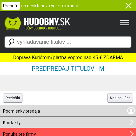
Prepnúť
na desktopovú verziu stránok
Doprava Kuriérom/platba vopred nad 45 € ZDARMA
PREDPREDAJ TITULOV - M
Predošlá
Nasledujúca
Podmienky predaja
Kontakty
Ponuka pre firmy