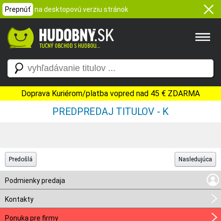
Prepnúť
na desktopovú verziu stránok
Doprava Kuriérom/platba vopred nad 45 € ZDARMA
PREDPREDAJ TITULOV - K
Predošlá
Nasledujúca
Podmienky predaja
Kontakty
Ponuka pre firmy