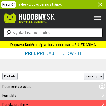
Prepnúť
na desktopovú verziu stránok
Doprava Kuriérom/platba vopred nad 45 € ZDARMA
PREDPREDAJ TITULOV - H
Predošlá
Nasledujúca
Podmienky predaja
Kontakty
Ponuka pre firmy