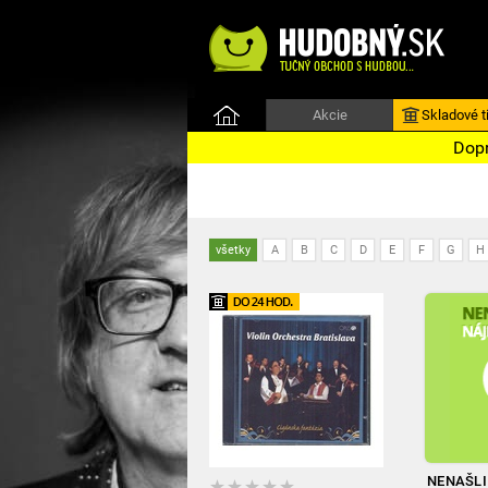
Akcie
Skladové ti
Dopr
všetky
A
B
C
D
E
F
G
H
NENAŠLI 