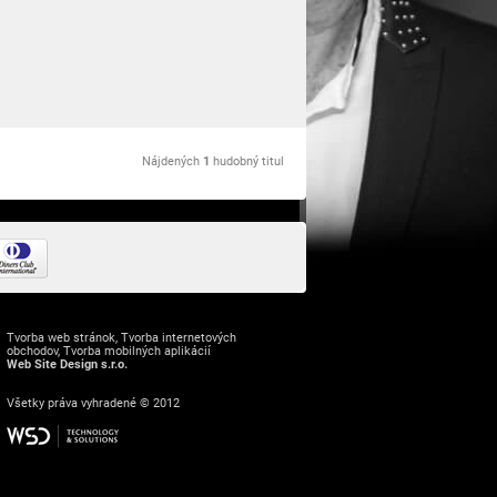
Nájdených
1
hudobný titul
Tvorba web stránok
,
Tvorba internetových
obchodov
,
Tvorba mobilných aplikácií
Web Site Design s.r.o.
Všetky práva vyhradené © 2012