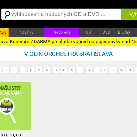
Vyh
tuly
Novinky
Predpredaj
CD
DVD
BluRay
ava Kuriérom ZDARMA pri platbe vopred na objednávky nad 4
VIOLIN ORCHESTRA BRATISLAVA
I
J
K
L
M
N
O
P
Q
R
S
T
U
V
W
X
STE TO, ČO