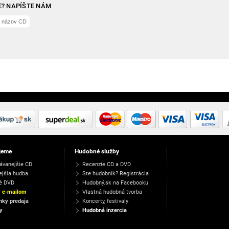
? NAPÍŠTE NÁM
jeme
Hudobné služby
ávanejšie CD
Recenzie CD a DVD
ejšia hudba
Ste hudobník? Registrácia
é DVD
Hudobný.sk na Facebooku
y e-mailom
Vlastná hudobná tvorba
ky predaja
Koncerty, festivaly
y
Hudobná inzercia