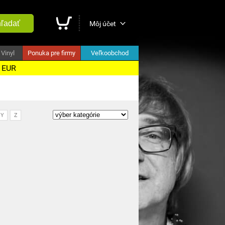
ľadať
Môj účet
Vinyl
Ponuka pre firmy
Veľkoobchod
5 EUR
Y
Z