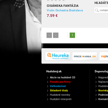
HĽADÁTE
CIGÁNSKA FANTÁZIA
Violin Orchestra Bratislava
7.59 €
<
>
1
Hudobný.sk
Doporuču
Akcie na hudobné CD
Najpred
Ponuka pre firmy
Najlacn
Veľkoobchod
Hudobn
Skladové tituly
Novink
Hudobné novinky
Podmien
Hudobní interpreti
Kontakt