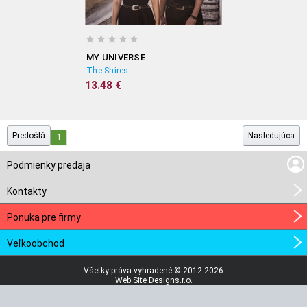
MY UNIVERSE
The Shires
13.48 €
Predošlá
Nasledujúca
1
Podmienky predaja
Kontakty
Ponuka pre firmy
Veľkoobchod
Všetky práva vyhradené © 2012-2026
Web Site Designs.r.o.