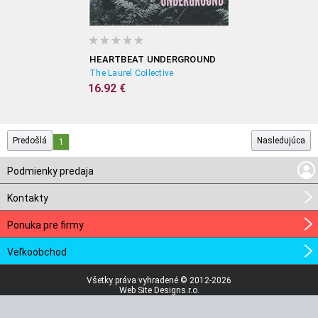
HEARTBEAT UNDERGROUND
The Laurel Collective
16.92 €
Predošlá
Nasledujúca
1
Podmienky predaja
Kontakty
Ponuka pre firmy
Veľkoobchod
Všetky práva vyhradené © 2012-2026
Web Site Designs.r.o.