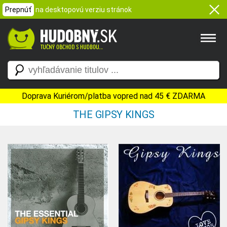
Prepnúť
na desktopovú verziu stránok
Doprava Kuriérom/platba vopred nad 45 € ZDARMA
THE GIPSY KINGS