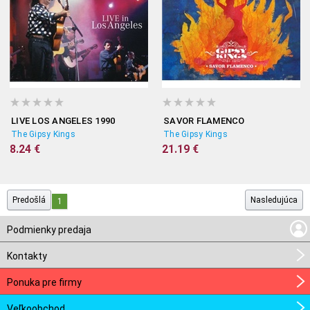
LIVE LOS ANGELES 1990
SAVOR FLAMENCO
The Gipsy Kings
The Gipsy Kings
8.24 €
21.19 €
Predošlá
Nasledujúca
1
Podmienky predaja
Kontakty
Ponuka pre firmy
Veľkoobchod