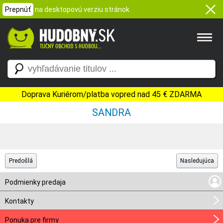
Prepnúť
na desktopovú verziu stránok
Doprava Kuriérom/platba vopred nad 45 € ZDARMA
SANDRA
Predošlá
Nasledujúca
Podmienky predaja
Kontakty
Ponuka pre firmy