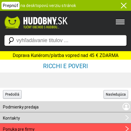
Prepnúť
na desktopovú verziu stránok
Doprava Kuriérom/platba vopred nad 45 € ZDARMA
RICCHI E POVERI
Predošlá
Nasledujúca
Podmienky predaja
Kontakty
Ponuka pre firmy