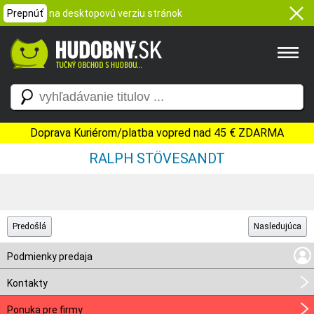
Prepnúť
na desktopovú verziu stránok
Doprava Kuriérom/platba vopred nad 45 € ZDARMA
RALPH STÖVESANDT
Predošlá
Nasledujúca
Podmienky predaja
Kontakty
Ponuka pre firmy