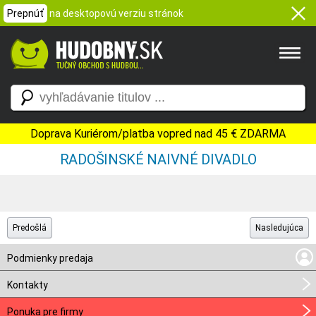
Prepnúť
na desktopovú verziu stránok
Doprava Kuriérom/platba vopred nad 45 € ZDARMA
RADOŠINSKÉ NAIVNÉ DIVADLO
Predošlá
Nasledujúca
Podmienky predaja
Kontakty
Ponuka pre firmy