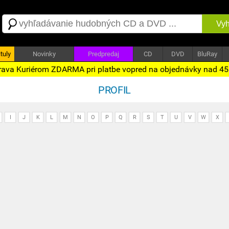
Vyh
tuly
Novinky
Predpredaj
CD
DVD
BluRay
ava Kuriérom ZDARMA pri platbe vopred na objednávky nad 4
PROFIL
I
J
K
L
M
N
O
P
Q
R
S
T
U
V
W
X