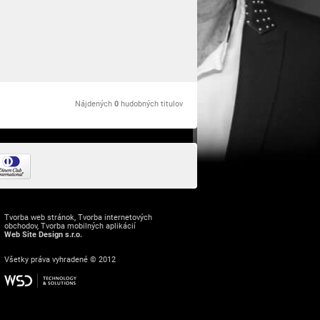
Nájdených
0
hudobných titulov
Tvorba web stránok
,
Tvorba internetových
obchodov
,
Tvorba mobilných aplikácií
Web Site Design s.r.o.
Všetky práva vyhradené © 2012