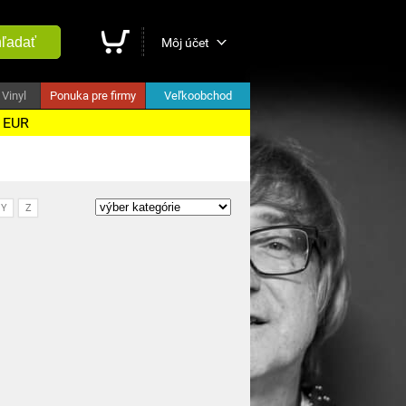
ľadať
Môj účet
Vinyl
Ponuka pre firmy
Veľkoobchod
5 EUR
Y
Z