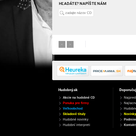
HĽADÁTE? NAPÍŠTE NÁM
<
>
Hudobný.sk
Doporuču
Akcie na hudobné CD
Najpred
Ponuka pre firmy
Najlacn
Veľkoobchod
Hudobn
Skladové tituly
Novink
Hudobné novinky
Podmien
Hudobní interpreti
Kontakt