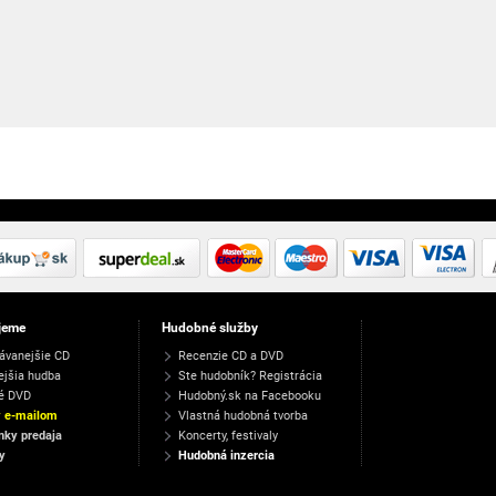
jeme
Hudobné služby
ávanejšie CD
Recenzie CD a DVD
ejšia hudba
Ste hudobník? Registrácia
é DVD
Hudobný.sk na Facebooku
y e-mailom
Vlastná hudobná tvorba
ky predaja
Koncerty, festivaly
y
Hudobná inzercia