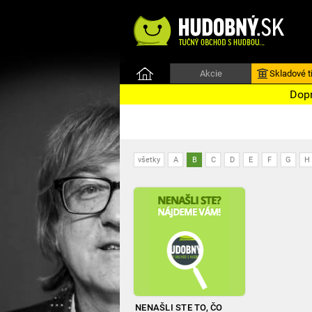
Akcie
Skladové ti
Dopr
všetky
A
B
C
D
E
F
G
H
NENAŠLI STE TO, ČO