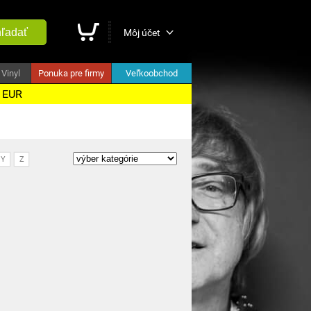
ľadať
Môj účet
Vinyl
Ponuka pre firmy
Veľkoobchod
5 EUR
Y
Z