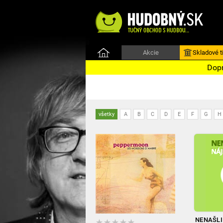
Akcie
Skladové ti
Dopr
všetky
A
B
C
D
E
F
G
H
NENAŠLI 