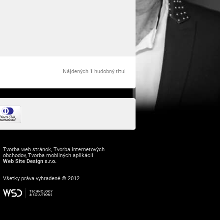
Nájdených
1
hudobný titul
Tvorba web stránok
,
Tvorba internetových
obchodov
,
Tvorba mobilných aplikácií
Web Site Design s.r.o.
Všetky práva vyhradené © 2012