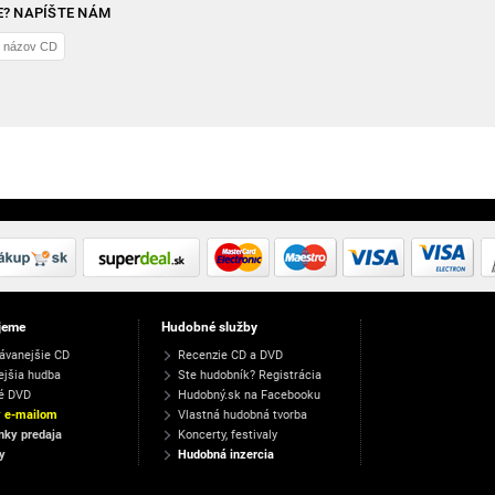
? NAPÍŠTE NÁM
jeme
Hudobné služby
ávanejšie CD
Recenzie CD a DVD
ejšia hudba
Ste hudobník? Registrácia
é DVD
Hudobný.sk na Facebooku
y e-mailom
Vlastná hudobná tvorba
ky predaja
Koncerty, festivaly
y
Hudobná inzercia