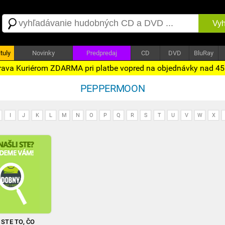
Vyh
tuly
Novinky
Predpredaj
CD
DVD
BluRay
ava Kuriérom ZDARMA pri platbe vopred na objednávky nad 4
PEPPERMOON
I
J
K
L
M
N
O
P
Q
R
S
T
U
V
W
X
STE TO, ČO