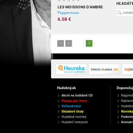
HĽADÁTE
LES MOISSONS D'AMBRE
Peppermoon
6.58 €
<
>
1
Hudobný.sk
Doporuču
Akcie na hudobné CD
Najpred
Ponuka pre firmy
Najlacn
Veľkoobchod
Hudobn
Skladové tituly
Novink
Hudobné novinky
Podmien
Hudobní interpreti
Kontakt