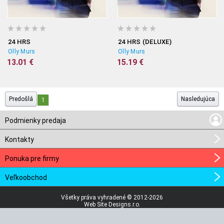
24 HRS
24 HRS (DELUXE)
Olly Murs
Olly Murs
13.01 €
15.19 €
Predošlá
Nasledujúca
1
Podmienky predaja
Kontakty
Ponuka pre firmy
Veľkoobchod
Všetky práva vyhradené © 2012-2026
Web Site Designs.r.o.